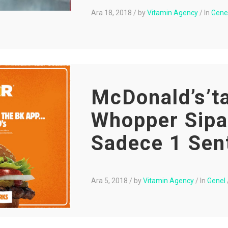
Ara 18, 2018
/
by
Vitamin Agency
/
In
Gene
McDonald’s’ta
Whopper Sipar
Sadece 1 Sen
Ara 5, 2018
/
by
Vitamin Agency
/
In
Genel