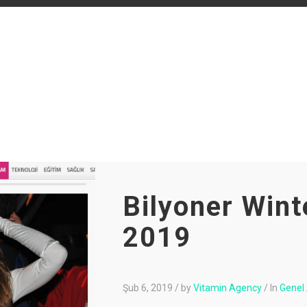
Bilyoner Wint
2019
Şub 6, 2019
/
by
Vitamin Agency
/
In
Genel