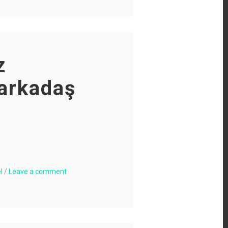
z
arkadaş
O
l
/
Leave a comment