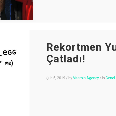
Rekortmen Y
Çatladı!
Şub 6, 2019
/
by
Vitamin Agency
/
In
Genel