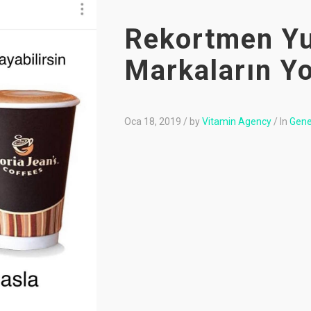
Rekortmen Y
Markaların Y
Oca 18, 2019
/
by
Vitamin Agency
/
In
Gene