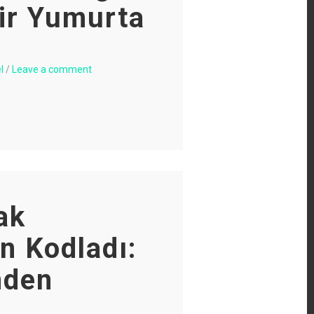
ir Yumurta
l
/
Leave a comment
ak
in Kodladı:
den