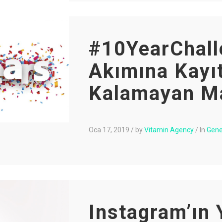
#10YearChall
Akımına Kayı
Kalamayan Ma
Oca 17, 2019
/
by
Vitamin Agency
/
In
Gene
Instagram’ın 