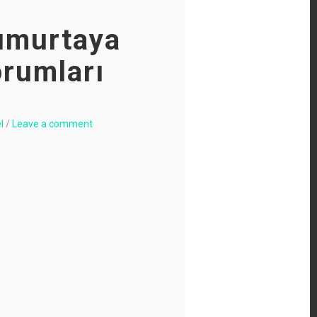
umurtaya
orumları
l
/
Leave a comment