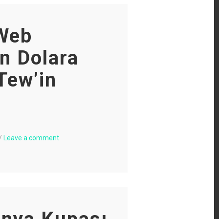
 Web
on Dolara
 Tew’in
/
Leave a comment