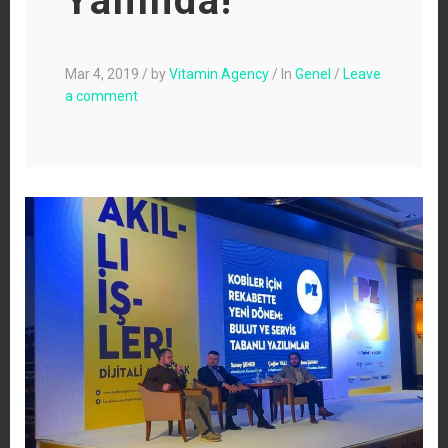
Yanında!
Mar 4, 2019
/
by
Vitamin Agency
/
In
Genel
/
Leave
a comment