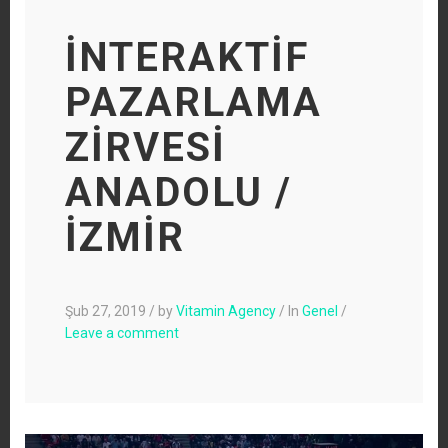
İNTERAKTİF
PAZARLAMA
ZİRVESİ
ANADOLU /
İZMİR
Şub 27, 2019
/
by
Vitamin Agency
/
In
Genel
/
Leave a comment