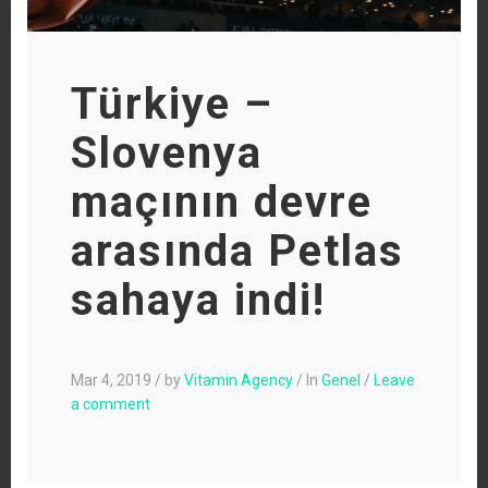
Türkiye –
Slovenya
maçının devre
arasında Petlas
sahaya indi!
Mar 4, 2019
/
by
Vitamin Agency
/
In
Genel
/
Leave
a comment