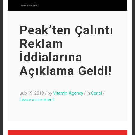
Peak’ten Çalıntı
Reklam
İddialarına
Açıklama Geldi!
Şub 19, 2019
/
by
Vitamin Agency
/
In
Genel
/
Leave a comment