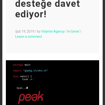
desteğe davet
ediyor!
Şub 19, 2019
/
by
Vitamin Agency
/
In
Genel
/
Leave a comment