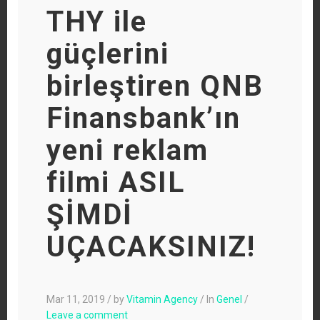
THY ile
güçlerini
birleştiren QNB
Finansbank’ın
yeni reklam
filmi ASIL
ŞİMDİ
UÇACAKSINIZ!
Mar 11, 2019
/
by
Vitamin Agency
/
In
Genel
/
Leave a comment