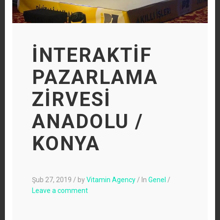
İNTERAKTİF
PAZARLAMA
ZİRVESİ
ANADOLU /
KONYA
Şub 27, 2019
/
by
Vitamin Agency
/
In
Genel
/
Leave a comment