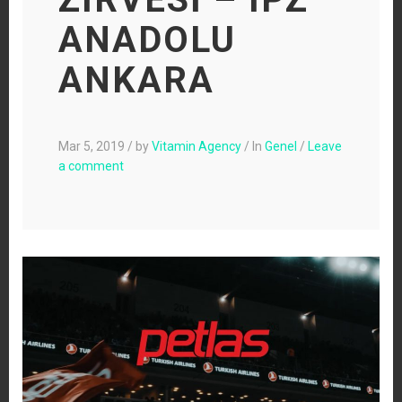
ANADOLU
ANKARA
Mar 5, 2019
/
by
Vitamin Agency
/
In
Genel
/
Leave
a comment