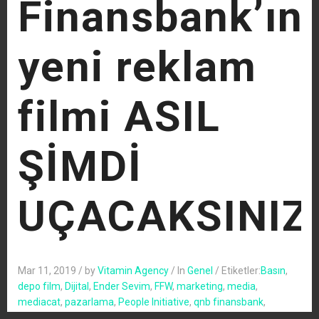
Finansbank’ın
yeni reklam
filmi ASIL
ŞİMDİ
UÇACAKSINIZ
Mar 11, 2019
/
by
Vitamin Agency
/
In
Genel
/
Etiketler:
Basın
,
depo film
,
Dijital
,
Ender Sevim
,
FFW
,
marketing
,
media
,
mediacat
,
pazarlama
,
People Initiative
,
qnb finansbank
,
Rabarba
,
Sinema
,
Thor
,
thy
,
türk hava yolları
,
TV
/
Leave a